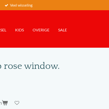
Veel wisseling
SEL
KIDS
OVERIGE
SALE
 rose window.
n