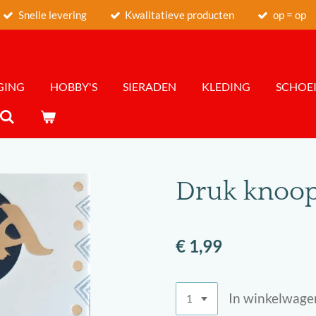
Snelle levering
Kwalitatieve producten
op = op
GING
HOBBY'S
SIERADEN
KLEDING
SCHOEI
Druk knoop
€ 1,99
In winkelwage