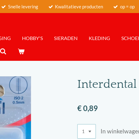
Snelle levering
Kwalitatieve producten
op = op
GING
HOBBY'S
SIERADEN
KLEDING
SCHOEI
Interdental 
€ 0,89
In winkelwage