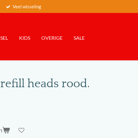
Veel wisseling
SEL
KIDS
OVERIGE
SALE
refill heads rood.
n