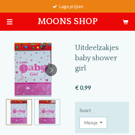
Lage prijzen
Ga
direct
MOONS SHOP
naar
de
hoofdinhoud
Uitdeelzakjes
baby shower
girl
€ 0,99
Soort