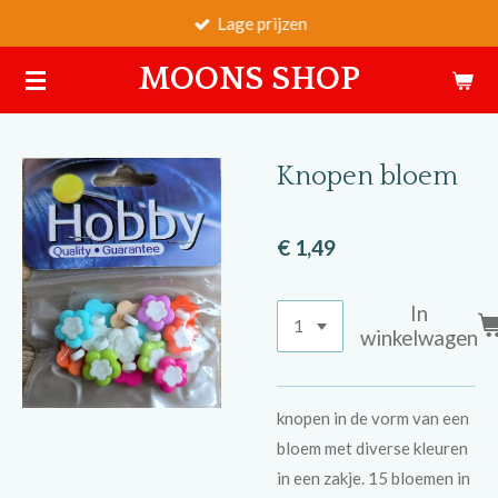
Lage prijzen
Ga
direct
MOONS SHOP
naar
de
hoofdinhoud
Knopen bloem
€ 1,49
In
winkelwagen
knopen in de vorm van een
bloem met diverse kleuren
in een zakje. 15 bloemen in