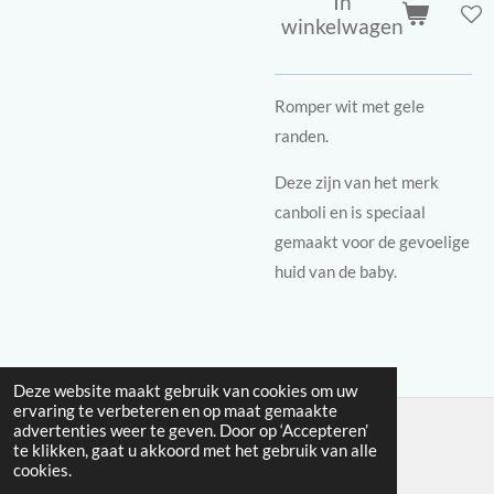
In
winkelwagen
Romper wit met gele
randen.
Deze zijn van het merk
canboli en is speciaal
gemaakt voor de gevoelige
huid van de baby.
Deze website maakt gebruik van cookies om uw
ervaring te verbeteren en op maat gemaakte
advertenties weer te geven. Door op ‘Accepteren’
te klikken, gaat u akkoord met het gebruik van alle
© 2025 - 2026 moons shop
cookies.
Powered by
JouwWeb