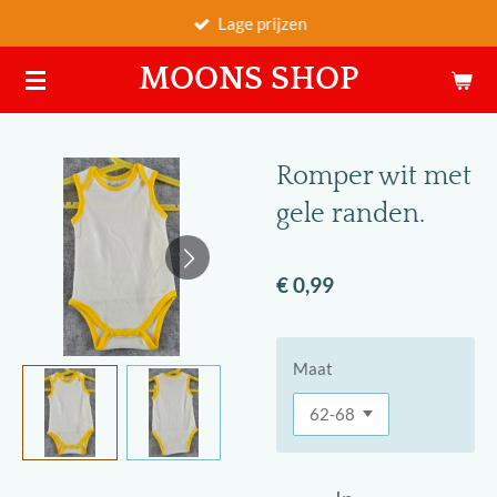
Lage prijzen
Ga
direct
MOONS SHOP
naar
de
hoofdinhoud
Romper wit met
gele randen.
€ 0,99
Maat